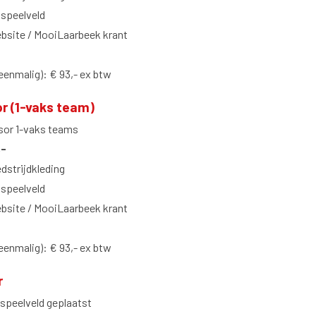
speelveld
bsite / MooiLaarbeek krant
eenmalig): € 93,- ex btw
 (1-vaks team)
sor 1-vaks teams
,-
dstrijdkleding
speelveld
bsite / MooiLaarbeek krant
eenmalig): € 93,- ex btw
r
 speelveld geplaatst