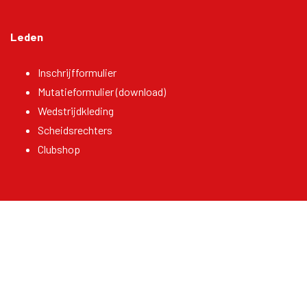
Leden
Inschrijfformulier
Mutatieformulier (download)
Wedstrijdkleding
Scheidsrechters
Clubshop
© Copyright - Korfbalclub Flamingo's Mariahout
Website: 22 Maakt Indruk!