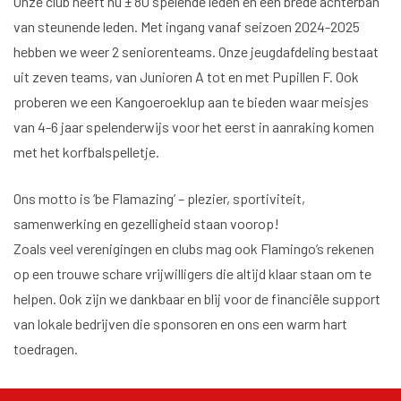
Onze club heeft nu ± 80 spelende leden en een brede achterban
van steunende leden. Met ingang vanaf seizoen 2024-2025
hebben we weer 2 seniorenteams. Onze jeugdafdeling bestaat
uit zeven teams, van Junioren A tot en met Pupillen F. Ook
proberen we een Kangoeroeklup aan te bieden waar meisjes
van 4-6 jaar spelenderwijs voor het eerst in aanraking komen
met het korfbalspelletje.
Ons motto is ‘be Flamazing’ – plezier, sportiviteit,
samenwerking en gezelligheid staan voorop!
Zoals veel verenigingen en clubs mag ook Flamingo’s rekenen
op een trouwe schare vrijwilligers die altijd klaar staan om te
helpen. Ook zijn we dankbaar en blij voor de financiële support
van lokale bedrijven die sponsoren en ons een warm hart
toedragen.